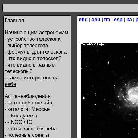
eng
|
deu
|
fra
|
esp
|
ita
|
Главная
Начинающим астрономам
устройство телескопа
-
выбор телескопа
-
формулы для телескопа
-
что видно в телескоп?
-
что видно в разные
-
телескопы?
самое интересное на
-
небе
Астро-наблюдения
карта неба онлайн
-
каталоги: Мессье
-
- Колдуэлла
-
- NGC / IC
-
карты засветки неба
-
полезные советы
-