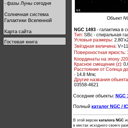
фазы Луны сегодня
-
Солнечная система
Объект
N
Галактики Вселенной
NGC 1493
- галактика в 
Карта сайта
Тип:
SBc - спиральная га
Угловые размеры:
2.80'x2
Гостевая книга
Звёздная величина:
V=11
Поверхностная яркость:
Координаты на эпоху J20
Красное смещение (z):
0.
Расстояние от Солнца д
-
14.8 Мпк;
Другие названия объект
03558-4621
Соседние объекты:
NGC 
Полный
каталог NGC / I
В этой версии
каталога NGC
ис
в местах исходного своего ра