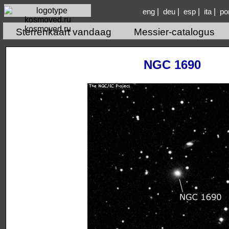
|
|
|
|
eng
deu
esp
ita
po
kosmoved.ru
Sterrenkaart vandaag
Messier-catalogus
NGC 1690