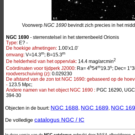
Voorwerp
NGC 1690
bevindt zich precies in het mid
NGC 1690
- sterrenstelsel in het sterrenbeeld Orionis
Type:
E? -
De hoekige afmetingen:
1.00'x1.0'
m
m
omvang:
V=14.3
; B=15.3
2
De helderheid van het oppervlak:
14.4 mag/arcmin
h
m
s
Coördinaten voor tijdperk J2000:
Ra= 4
54
19.3
; Dec= 1°3
roodverschuiving (z):
0.029230
De afstand van de zon tot NGC 1690:
gebaseerd op de hoeve
-
123.5 Mpc;
Andere namen van het object NGC 1690 :
PGC 16290, UGC
394-30
NGC 1688
NGC 1689
NGC 16
Objecten in de buurt:
,
,
catalogus NGC / IC
De volledige
In deze versie van de
NGC-catalogus
gebruikt door NASA-afbeeldingen, n