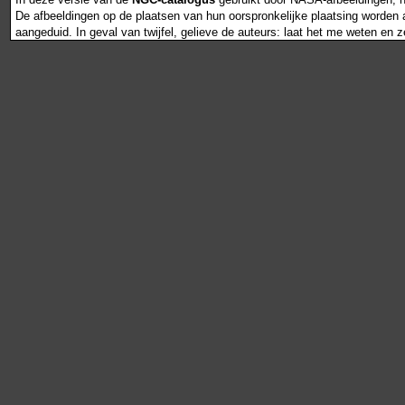
De afbeeldingen op de plaatsen van hun oorspronkelijke plaatsing worden als
aangeduid. In geval van twijfel, gelieve de auteurs: laat het me weten en 