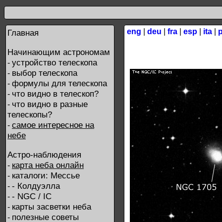
eng
|
deu
|
fra
|
esp
|
ita
|
Главная
Начинающим астрономам
устройство телескопа
-
выбор телескопа
-
формулы для телескопа
-
что видно в телескоп?
-
что видно в разные
-
телескопы?
самое интересное на
-
небе
Астро-наблюдения
карта неба онлайн
-
каталоги: Мессье
-
- Колдуэлла
-
- NGC / IC
-
карты засветки неба
-
полезные советы
-