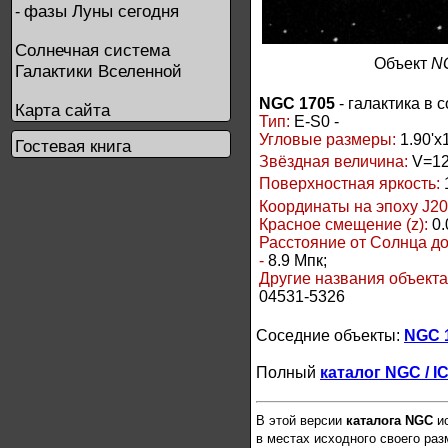
фазы Луны сегодня
-
Солнечная система
Объект
N
Галактики Вселенной
NGC 1705
- галактика в
Карта сайта
Тип:
E-S0 -
Угловые размеры:
1.90'x1
Гостевая книга
Звёздная величина:
V=12
Поверхностная яркость:
Координаты на эпоху J20
Красное смещение (z):
0.
Расстояние от Солнца д
-
8.9 Мпк;
Другие названия объект
04531-5326
Соседние объекты:
NGC 
Полный
каталог NGC / I
В этой версии
каталога NGC
ис
в местах исходного своего ра