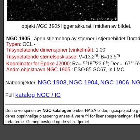
objekt
NGC 1905
ligger akkurat i midten av bildet.
NGC 1905
- åpen stjernehop av stjerner i stjernebildet Dora
Typen:
OCL -
Tilsynelatende dimensjoner (vinkelmål):
1.00'
m
m
Tilsynelatende størrelsesklasse:
V=13.2
; B=13.5
t
m
s
Koordinater for Epoke J2000:
Ra= 5
18
23.6
; Dec= -67°16'
Andre objektnavn NGC 1905 :
ESO 85-SC67, in LMC
NGC 1903
NGC 1904
NGC 1906
NG
Naboobjekter:
,
,
,
katalog NGC / IC
Full
Denne versjonen av
NGC-katalogen
bruker NASA-bilder, ngcicproject.org o
deres opprinnelige plassering anses å være fri for lisensbegrensninger. Hvis
forfatterne: Gi meg beskjed og de vil bli fjernet.