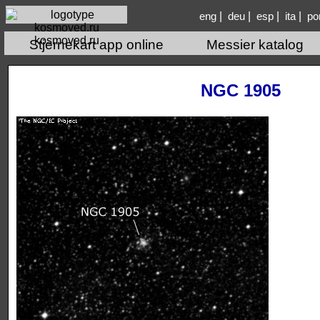
|
|
|
|
eng
deu
esp
ita
po
kosmoved.ru
Stjernekart app online
Messier katalog
NGC 1905