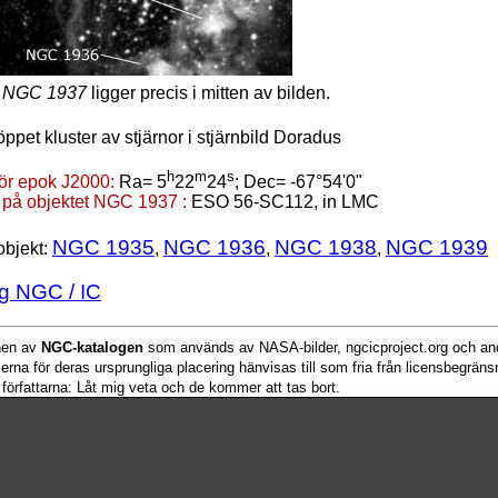
t
NGC 1937
ligger precis i mitten av bilden.
öppet kluster av stjärnor i stjärnbild Doradus
h
m
s
för epok J2000:
Ra= 5
22
24
; Dec= -67°54'0"
 på objektet NGC 1937 :
ESO 56-SC112, in LMC
NGC 1935
NGC 1936
NGC 1938
NGC 1939
objekt:
,
,
,
g NGC / IC
onen av
NGC-katalogen
som används av NASA-bilder, ngcicproject.org och and
serna för deras ursprungliga placering hänvisas till som fria från licensbegrän
 författarna: Låt mig veta och de kommer att tas bort.