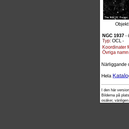
Objek
NGC 1937
- 
Typ:
OCL -
Koordinater 
Övriga namn
Närliggande 
Katalo
Hela
I den här versi
Bilderna på plat
osäker, vänligen