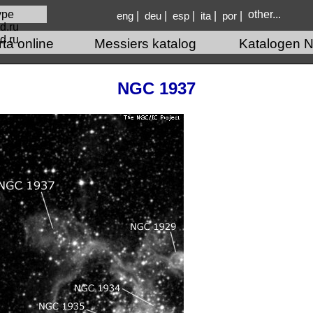
other...
|
|
|
|
|
eng
deu
esp
ita
por
d.ru
rta online
Messiers katalog
Katalogen N
NGC 1937