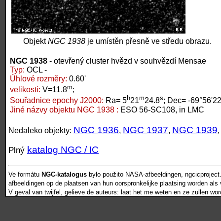
Objekt
NGC 1938
je umístěn přesně ve středu obrazu.
NGC 1938
- otevřený cluster hvězd v souhvězdí Mensae
Typ:
OCL -
Úhlové rozměry:
0.60'
m
velikosti:
V=11.8
;
h
m
s
Souřadnice epochy J2000:
Ra= 5
21
24.8
; Dec= -69°56'22
Jiné názvy objektu NGC 1938 :
ESO 56-SC108, in LMC
NGC 1936
NGC 1937
NGC 1939
Nedaleko objekty:
,
,
katalog NGC / IC
Plný
Ve formátu
NGC-katalogus
bylo použito NASA-afbeeldingen, ngcicproject
afbeeldingen op de plaatsen van hun oorspronkelijke plaatsing worden als vr
V geval van twijfel, gelieve de auteurs: laat het me weten en ze zullen wo