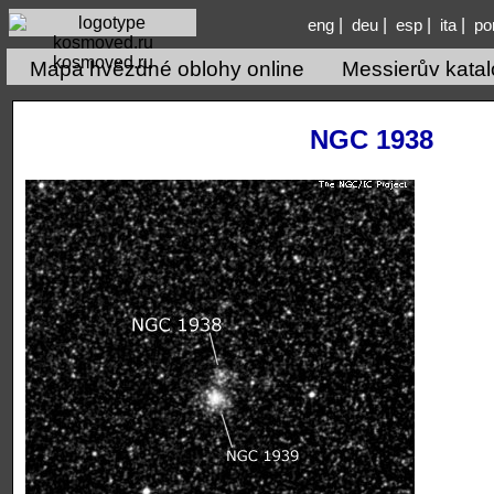
|
|
|
|
eng
deu
esp
ita
po
kosmoved.ru
Mapa hvězdné oblohy online
Messierův kata
NGC 1938