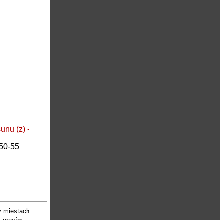
nu (z) -
50-55
v miestach
, prosím