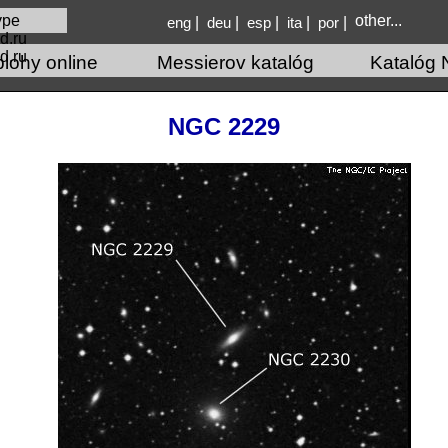
other...
|
|
|
|
|
eng
deu
esp
ita
por
d.ru
lohy online
Messierov katalóg
Katalóg 
NGC 2229