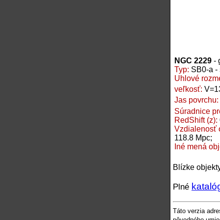
NGC 2229
- 
Typ:
SB0-a - 
Uhlové rozme
veľkosť:
V=1
Jas povrchu
Súradnice pr
RedShift (z):
Vzdialenosť
118.8 Mpc;
Iné mená ob
Blízke objekt
kataló
Plné
Táto verzia adr
pôvodného umies