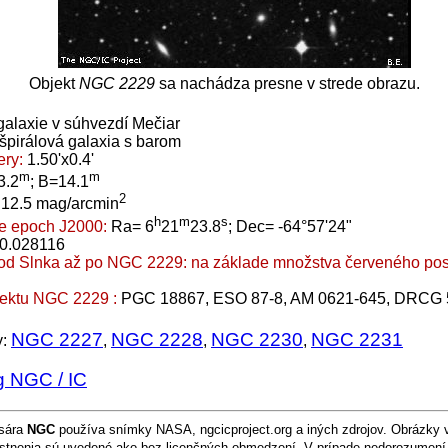
Objekt
NGC 2229
sa nachádza presne v strede obrazu.
galaxie v súhvezdí Mečiar
špirálová galaxia s barom
ry:
1.50'x0.4'
m
m
3.2
; B=14.1
2
:
12.5 mag/arcmin
h
m
s
e epoch J2000:
Ra= 6
21
23.8
; Dec= -64°57'24"
0.028116
 od Slnka až po NGC 2229:
na základe množstva červeného posu
jektu NGC 2229 :
PGC 18867, ESO 87-8, AM 0621-645, DRCG 
NGC 2227
NGC 2228
NGC 2230
NGC 2231
y:
,
,
,
g NGC / IC
esára
NGC
používa snímky NASA, ngcicproject.org a iných zdrojov. Obrázky 
tnenia sú uvedené ako bez licenčných obmedzení. V prípade nedorozumení