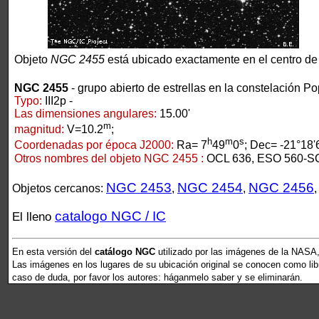
Objeto
NGC 2455
está ubicado exactamente en el centro de
NGC 2455
- grupo abierto de estrellas en la constelación P
Typo:
III2p -
Las dimensiones angulares:
15.00'
m
magnitud:
V=10.2
;
h
m
s
Coordenadas por época J2000:
Ra= 7
49
0
; Dec= -21°18'
Otros nombres del objeto NGC 2455 :
OCL 636, ESO 560-S
NGC 2453
NGC 2454
NGC 2456
Objetos cercanos:
,
,
catalogo NGC / IC
El lleno
En esta versión del
catálogo NGC
utilizado por las imágenes de la NASA,
Las imágenes en los lugares de su ubicación original se conocen como libr
caso de duda, por favor los autores: háganmelo saber y se eliminarán.