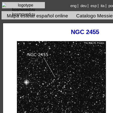
|
|
|
|
eng
deu
esp
ita
po
kosmoved.ru
Mapa estelar español online
Catalogo Messie
NGC 2455