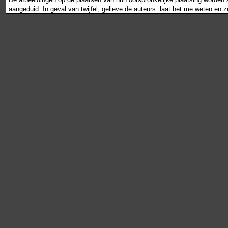
aangeduid. In geval van twijfel, gelieve de auteurs: laat het me weten en 