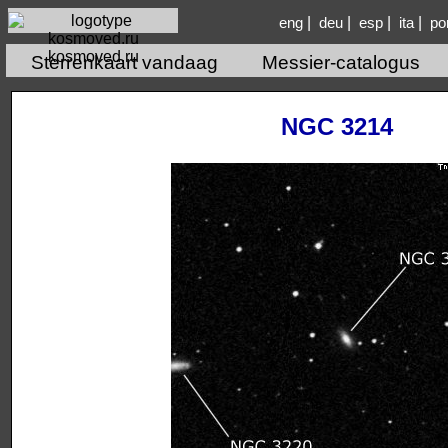
|
|
|
|
eng
deu
esp
ita
po
kosmoved.ru
Sterrenkaart vandaag
Messier-catalogus
NGC 3214