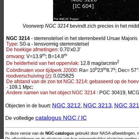
Voorwerp
NGC 3214
bevindt zich precies in het mid
NGC 3214
- sterrenstelsel in het sterrenbeeld Ursae Majoris
Type:
S0-a - lensvormig sterrenstelsel
De hoekige afmetingen:
0.70'x0.3'
m
m
omvang:
V=13.9
; B=14.8
2
De helderheid van het oppervlak:
12.8 mag/arcmin
h
m
s
Coördinaten voor tijdperk J2000:
Ra= 10
23
8.7
; Dec= 57°
roodverschuiving (z):
0.025825
De afstand van de zon tot NGC 3214:
gebaseerd op de hoeve
-
109.1 Mpc;
Andere namen van het object NGC 3214 :
PGC 30419, MCG 
NGC 3212
NGC 3213
NGC 32
Objecten in de buurt:
,
,
catalogus NGC / IC
De volledige
In deze versie van de
NGC-catalogus
gebruikt door NASA-afbeeldingen, n
De afbeeldingen op de plaatsen van hun oorspronkelijke plaatsing worden als