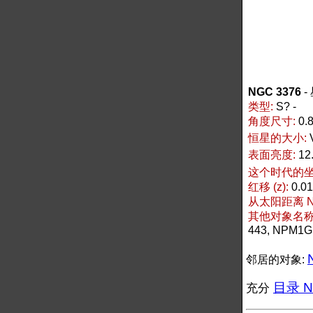
NGC 3376
-
类型:
S? -
角度尺寸:
0.8
恒星的大小:
表面亮度:
12
这个时代的坐标
红移 (z):
0.0
从太阳距离 NG
其他对象名称 N
443, NPM1G
邻居的对象:
目录 NG
充分