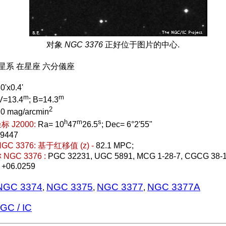
对象
NGC 3376
正好位于图片的中心.
 星系 在星座 六分儀座
0'x0.4'
m
m
V=13.4
; B=14.3
2
.0 mag/arcmin
h
m
s
 J2000:
Ra= 10
47
26.5
; Dec= 6°2'55"
19447
C 3376:
基于红移值 (z) -
82.1 MPC;
GC 3376 :
PGC 32231, UGC 5891, MCG 1-28-7, CGCG 38-
 +06.0259
NGC 3374
NGC 3375
NGC 3377
NGC 3377A
,
,
,
C / IC