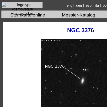
|
|
|
|
eng
deu
esp
ita
po
kosmoved.ru
Sternkarte online
Messier-Katalog
NGC 3376