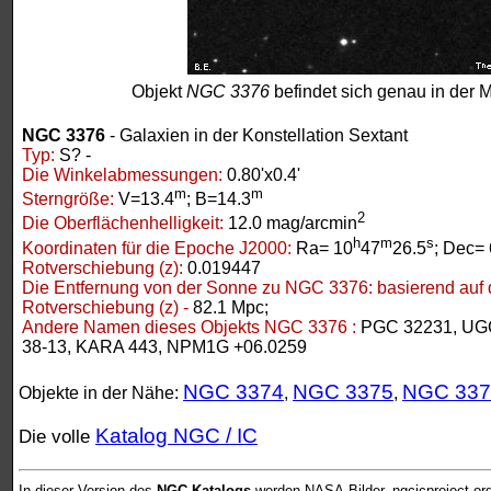
Objekt
NGC 3376
befindet sich genau in der M
NGC 3376
- Galaxien in der Konstellation Sextant
Typ:
S? -
Die Winkelabmessungen:
0.80'x0.4'
m
m
Sterngröße:
V=13.4
; B=14.3
2
Die Oberflächenhelligkeit:
12.0 mag/arcmin
h
m
s
Koordinaten für die Epoche J2000:
Ra= 10
47
26.5
; Dec= 
Rotverschiebung (z):
0.019447
Die Entfernung von der Sonne zu NGC 3376:
basierend auf 
Rotverschiebung (z) -
82.1 Mpc;
Andere Namen dieses Objekts NGC 3376 :
PGC 32231, UG
38-13, KARA 443, NPM1G +06.0259
NGC 3374
NGC 3375
NGC 337
Objekte in der Nähe:
,
,
Katalog NGC / IC
Die volle
In dieser Version des
NGC-Katalogs
werden NASA-Bilder, ngcicproject.or