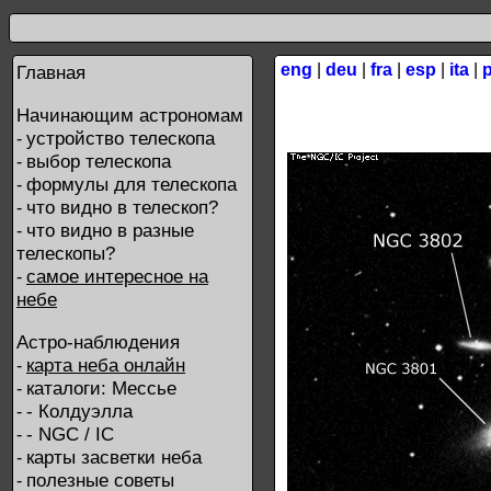
eng
|
deu
|
fra
|
esp
|
ita
|
Главная
Начинающим астрономам
устройство телескопа
-
выбор телескопа
-
формулы для телескопа
-
что видно в телескоп?
-
что видно в разные
-
телескопы?
самое интересное на
-
небе
Астро-наблюдения
карта неба онлайн
-
каталоги: Мессье
-
- Колдуэлла
-
- NGC / IC
-
карты засветки неба
-
полезные советы
-