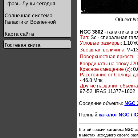
фазы Луны сегодня
-
Солнечная система
Объект
N
Галактики Вселенной
NGC 3802
- галактика в 
Карта сайта
Тип:
Sc - спиральная гал
Угловые размеры:
1.10'x0
Гостевая книга
Звёздная величина:
V=13
Поверхностная яркость:
Координаты на эпоху J20
Красное смещение (z):
0.
Расстояние от Солнца д
-
46.8 Мпк;
Другие названия объект
97-52, IRAS 11377+1802
Соседние объекты:
NGC 
Полный
каталог NGC / I
В этой версии
каталога NGC
ис
в местах исходного своего ра