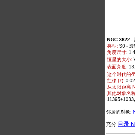
NGC 3822
-
类型:
S0 -
角度尺寸:
1.4
恒星的大小:
表面亮度:
13
这个时代的坐标
红移 (z):
0.0
从太阳距离 NG
其他对象名称 N
11395+1033
邻居的对象:
目录 NG
充分