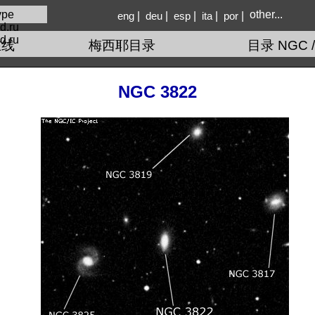
other...
|
|
|
|
|
eng
deu
esp
ita
por
d.ru
在线
梅西耶目录
目录 NGC /
NGC 3822