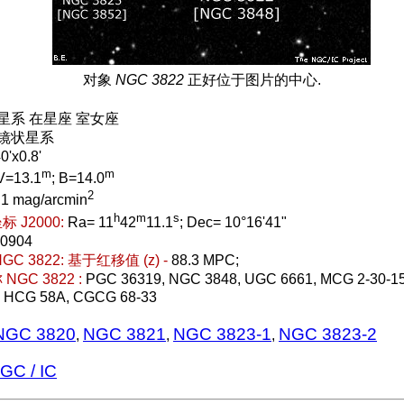
对象
NGC 3822
正好位于图片的中心.
 星系 在星座 室女座
 透镜状星系
0'x0.8'
m
m
V=13.1
; B=14.0
2
.1 mag/arcmin
h
m
s
 J2000:
Ra= 11
42
11.1
; Dec= 10°16'41"
20904
C 3822:
基于红移值 (z) -
88.3 MPC;
GC 3822 :
PGC 36319, NGC 3848, UGC 6661, MCG 2-30-15
, HCG 58A, CGCG 68-33
NGC 3820
NGC 3821
NGC 3823-1
NGC 3823-2
,
,
,
C / IC