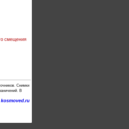
го смещения
точников. Снимки
раничений. В
kosmoved.ru