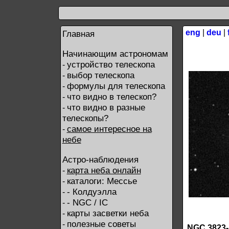
eng
|
deu
|
Главная
Начинающим астрономам
устройство телескопа
-
выбор телескопа
-
формулы для телескопа
-
что видно в телескоп?
-
что видно в разные
-
телескопы?
самое интересное на
-
небе
Астро-наблюдения
карта неба онлайн
-
каталоги: Мессье
-
- Колдуэлла
-
- NGC / IC
-
карты засветки неба
-
полезные советы
-
NGC 3823-