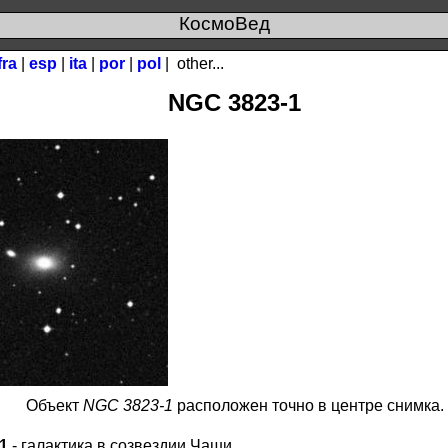
КосмоВед
fra
|
esp
|
ita
|
por
|
pol
|
other...
NGC 3823-1
Объект
NGC 3823-1
расположен точно в центре снимка.
1
- галактика в созвездии Чаши