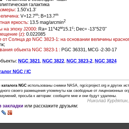
ллиптическая галактика
азмеры:
1.50'x1.3'
m
m
величина:
V=12.7
; B=13.7
2
тная яркость:
13.5 mag/arcmin
ч
м
с
 на эпоху J2000:
Ra= 11
42
15.1
; Dec= -13°52'0"
ещение (z):
0.022085
 от Солнца до NGC 3823-1:
на основании величины красно
пк;
вания объекта NGC 3823-1 :
PGC 36331, MCG -2-30-17
объекты:
NGC 3821
,
NGC 3822
,
NGC 3823-2
,
NGC 3824
талог NGC / IC
и
каталога NGC
использованы снимки NASA, ngcicproject.org и других ис
одного своего размещения упомянуты как свободные от лицензионных ог
азумений, просьба к авторам: сообщите мне и они будут удалены.
Николай Курдяпин,
в закладки
или расскажите друзьям: