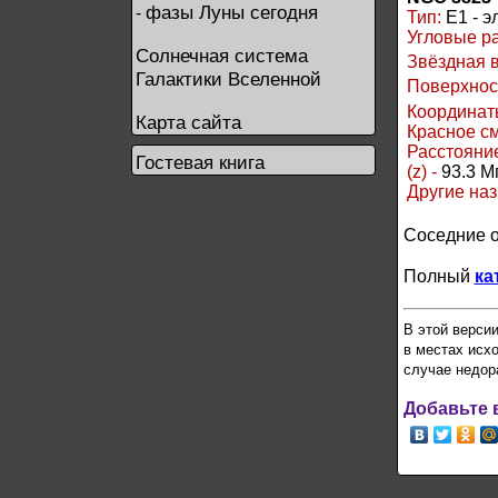
фазы Луны сегодня
-
Тип:
E1 - э
Угловые р
Солнечная система
Звёздная 
Галактики Вселенной
Поверхнос
Координаты
Карта сайта
Красное см
Расстояние
Гостевая книга
(z) -
93.3 М
Другие наз
Соседние 
Полный
ка
В этой верси
в местах исх
случае недор
Добавьте 