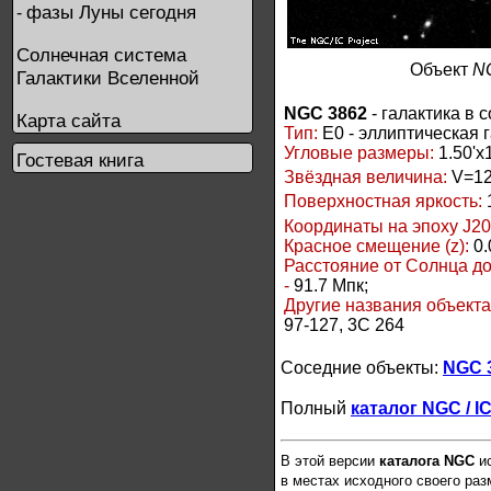
фазы Луны сегодня
-
Солнечная система
Объект
N
Галактики Вселенной
NGC 3862
- галактика в 
Карта сайта
Тип:
E0 - эллиптическая 
Угловые размеры:
1.50'x1
Гостевая книга
Звёздная величина:
V=12
Поверхностная яркость:
Координаты на эпоху J20
Красное смещение (z):
0.
Расстояние от Солнца д
-
91.7 Мпк;
Другие названия объект
97-127, 3C 264
Соседние объекты:
NGC 
Полный
каталог NGC / I
В этой версии
каталога NGC
ис
в местах исходного своего ра