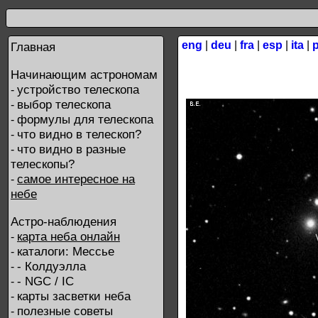
eng
|
deu
|
fra
|
esp
|
ita
|
Главная
Начинающим астрономам
устройство телескопа
-
выбор телескопа
-
формулы для телескопа
-
что видно в телескоп?
-
что видно в разные
-
телескопы?
самое интересное на
-
небе
Астро-наблюдения
карта неба онлайн
-
каталоги: Мессье
-
- Колдуэлла
-
- NGC / IC
-
карты засветки неба
-
полезные советы
-