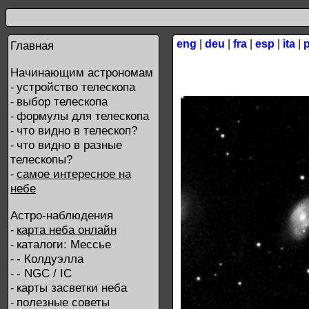
eng
|
deu
|
fra
|
esp
|
ita
|
Главная
Начинающим астрономам
устройство телескопа
-
выбор телескопа
-
формулы для телескопа
-
что видно в телескоп?
-
что видно в разные
-
телескопы?
самое интересное на
-
небе
Астро-наблюдения
карта неба онлайн
-
каталоги: Мессье
-
- Колдуэлла
-
- NGC / IC
-
карты засветки неба
-
полезные советы
-