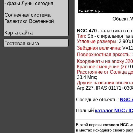
фазы Луны сегодня
-
Солнечная система
Объект
N
Галактики Вселенной
NGC 470
- галактика в с
Карта сайта
Тип:
Sb - спиральная гал
Угловые размеры:
2.90'x1
Гостевая книга
Звёздная величина:
V=11
Поверхностная яркость:
Координаты на эпоху J20
Красное смещение (z):
0.
Расстояние от Солнца д
33.4 Мпк;
Другие названия объект
Arp 227, IRAS 01171+030
Соседние объекты:
NGC 
Полный
каталог NGC / I
В этой версии
каталога NGC
ис
в местах исходного своего ра