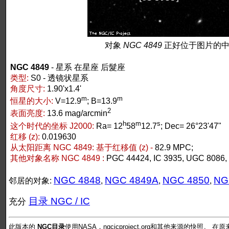
对象
NGC 4849
正好位于图片的中
NGC 4849
- 星系 在星座 后髮座
类型:
S0 - 透镜状星系
角度尺寸:
1.90'x1.4'
m
m
恒星的大小:
V=12.9
; B=13.9
2
表面亮度:
13.6 mag/arcmin
h
m
s
这个时代的坐标 J2000:
Ra= 12
58
12.7
; Dec= 26°23'47"
红移 (z):
0.019630
从太阳距离 NGC 4849:
基于红移值 (z) -
82.9 MPC;
其他对象名称 NGC 4849 :
PGC 44424, IC 3935, UGC 8086,
NGC 4848
NGC 4849A
NGC 4850
NG
邻居的对象:
,
,
,
目录 NGC / IC
充分
此版本的
NGC目录
使用NASA，ngcicproject.org和其他来源的快照