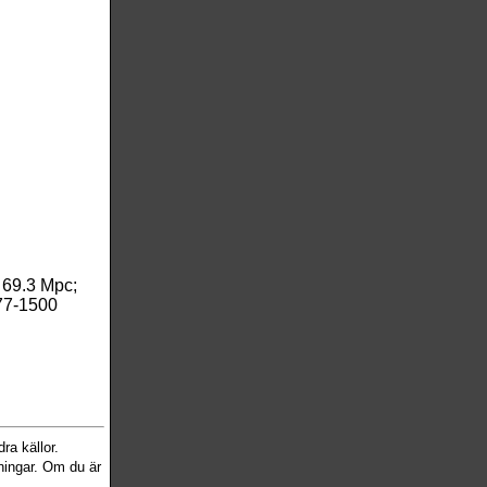
-
69.3 Mpc;
77-1500
ra källor.
sningar. Om du är