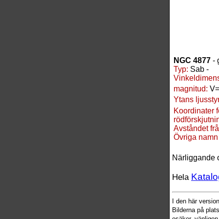
NGC 4877
- 
Typ:
Sab -
Vinkeldimens
magnitud:
V=
Ytans ljussty
Koordinater 
rödförskjutnin
Avståndet frå
Övriga namn
Närliggande 
Katalo
Hela
I den här versi
Bilderna på plat
osäker, vänligen