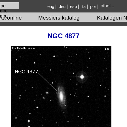
other...
|
|
|
|
|
eng
deu
esp
ita
por
d.ru
rta online
Messiers katalog
Katalogen N
NGC 4877