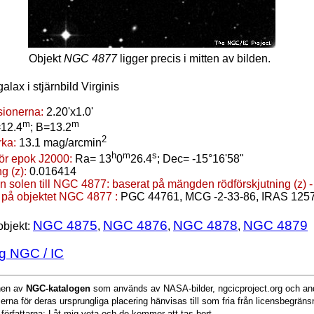
Objekt
NGC 4877
ligger precis i mitten av bilden.
galax i stjärnbild Virginis
ionerna:
2.20'x1.0'
m
m
12.4
; B=13.2
2
rka:
13.1 mag/arcmin
h
m
s
för epok J2000:
Ra= 13
0
26.4
; Dec= -15°16'58"
g (z):
0.016414
n solen till NGC 4877:
baserat på mängden rödförskjutning (z) 
 på objektet NGC 4877 :
PGC 44761, MCG -2-33-86, IRAS 125
NGC 4875
NGC 4876
NGC 4878
NGC 4879
objekt:
,
,
,
g NGC / IC
onen av
NGC-katalogen
som används av NASA-bilder, ngcicproject.org och and
serna för deras ursprungliga placering hänvisas till som fria från licensbegrän
 författarna: Låt mig veta och de kommer att tas bort.