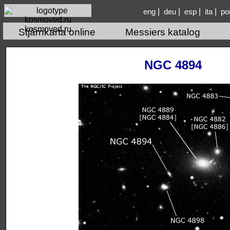
|
|
|
|
eng
deu
esp
ita
po
kosmoved.ru
Stjärnkarta online
Messiers katalog
NGC 4894