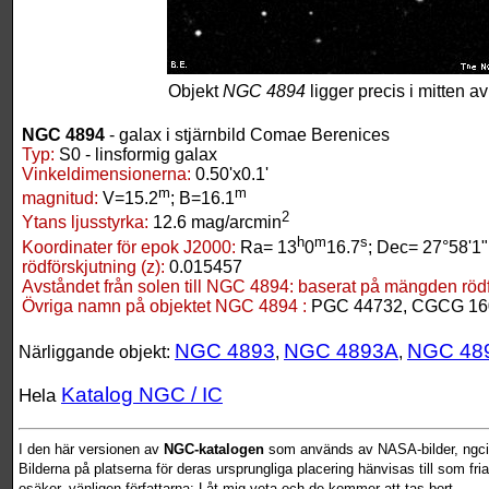
Objekt
NGC 4894
ligger precis i mitten av
NGC 4894
- galax i stjärnbild Comae Berenices
Typ:
S0 - linsformig galax
Vinkeldimensionerna:
0.50'x0.1'
m
m
magnitud:
V=15.2
; B=16.1
2
Ytans ljusstyrka:
12.6 mag/arcmin
h
m
s
Koordinater för epok J2000:
Ra= 13
0
16.7
; Dec= 27°58'1"
rödförskjutning (z):
0.015457
Avståndet från solen till NGC 4894:
baserat på mängden rödfö
Övriga namn på objektet NGC 4894 :
PGC 44732, CGCG 16
NGC 4893
NGC 4893A
NGC 48
Närliggande objekt:
,
,
Katalog NGC / IC
Hela
I den här versionen av
NGC-katalogen
som används av NASA-bilder, ngcic
Bilderna på platserna för deras ursprungliga placering hänvisas till som fr
osäker, vänligen författarna: Låt mig veta och de kommer att tas bort.