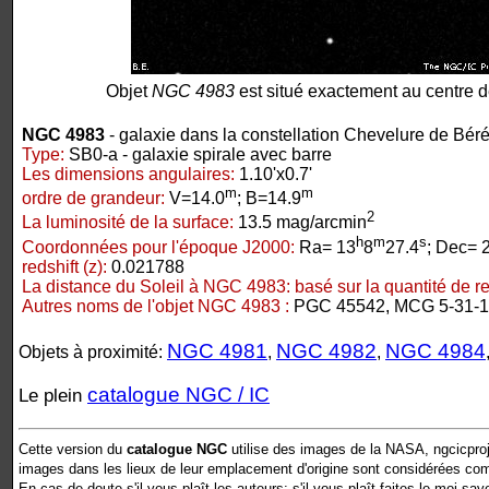
Objet
NGC 4983
est situé exactement au centre d
NGC 4983
- galaxie dans la constellation Chevelure de Bér
Type:
SB0-a - galaxie spirale avec barre
Les dimensions angulaires:
1.10'x0.7'
m
m
ordre de grandeur:
V=14.0
; B=14.9
2
La luminosité de la surface:
13.5 mag/arcmin
h
m
s
Coordonnées pour l'époque J2000:
Ra= 13
8
27.4
; Dec= 
redshift (z):
0.021788
La distance du Soleil à NGC 4983:
basé sur la quantité de red
Autres noms de l'objet NGC 4983 :
PGC 45542, MCG 5-31-
NGC 4981
NGC 4982
NGC 4984
Objets à proximité:
,
,
catalogue NGC / IC
Le plein
Cette version du
catalogue NGC
utilise des images de la NASA, ngcicproj
images dans les lieux de leur emplacement d'origine sont considérées comm
En cas de doute s'il vous plaît les auteurs: s'il vous plaît faites le moi sav