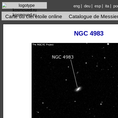
|
|
|
|
eng
deu
esp
ita
po
kosmoved.ru
Carte du ciel etoile online
Catalogue de Messie
NGC 4983