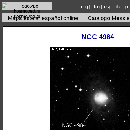
|
|
|
|
eng
deu
esp
ita
po
kosmoved.ru
Mapa estelar español online
Catalogo Messie
NGC 4984