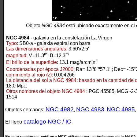
Objeto
NGC 4984
está ubicado exactamente en el 
NGC 4984
- galaxia en la constelación La Virgen
Typo:
SB0-a - galaxia espiral con barra
Las dimensiones angulares:
3.60'x2.5'
m
m
magnitud:
V=11.3
; B=12.3
2
El brillo de la superficie:
13.1 mag/arcmin
h
m
s
Coordenadas por época J2000:
Ra= 13
8
57.1
; Dec= -15°
corrimiento al rojo (z):
0.004266
La distancia del sol a NGC 4984:
basado en la cantidad de de
18.0 Mpc;
Otros nombres del objeto NGC 4984 :
PGC 45585, MCG -2-3
1514
NGC 4982
NGC 4983
NGC 4985
Objetos cercanos:
,
,
catalogo NGC / IC
El lleno
En esta versión del
catálogo NGC
utilizado por las imágenes de la NASA,