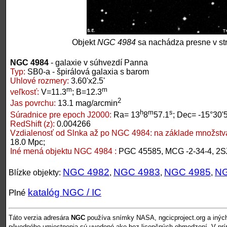
Objekt
NGC 4984
sa nachádza presne v st
NGC 4984
- galaxie v súhvezdí Panna
Typ:
SB0-a - špirálová galaxia s barom
Uhlové rozmery:
3.60'x2.5'
m
m
veľkosť:
V=11.3
; B=12.3
2
Jas povrchu:
13.1 mag/arcmin
h
m
s
Súradnice pre epoch J2000:
Ra= 13
8
57.1
; Dec= -15°30'
RedShift (z):
0.004266
Vzdialenosť od Slnka až po NGC 4984:
na základe množstva
18.0 Mpc;
Iné mená objektu NGC 4984 :
PGC 45585, MCG -2-34-4, 2S
NGC 4982
NGC 4983
NGC 4985
NG
Blízke objekty:
,
,
,
katalóg NGC / IC
Plné
Táto verzia adresára
NGC
používa snímky NASA, ngcicproject.org a inýc
pôvodného umiestnenia sú uvedené ako bez licenčných obmedzení. V pr