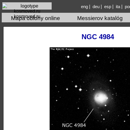
|
|
|
|
eng
deu
esp
ita
po
kosmoved.ru
Mapa oblohy online
Messierov katalóg
NGC 4984