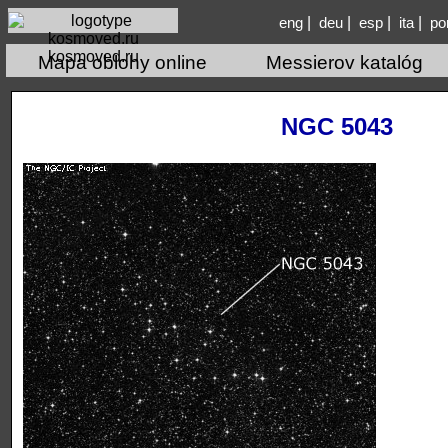
|
|
|
|
eng
deu
esp
ita
po
kosmoved.ru
Mapa oblohy online
Messierov katalóg
NGC 5043