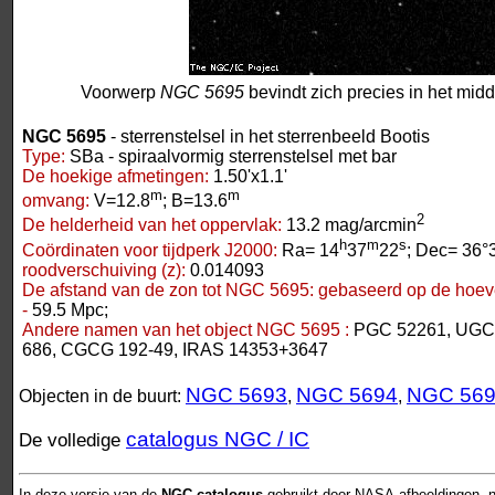
Voorwerp
NGC 5695
bevindt zich precies in het mid
NGC 5695
- sterrenstelsel in het sterrenbeeld Bootis
Type:
SBa - spiraalvormig sterrenstelsel met bar
De hoekige afmetingen:
1.50'x1.1'
m
m
omvang:
V=12.8
; B=13.6
2
De helderheid van het oppervlak:
13.2 mag/arcmin
h
m
s
Coördinaten voor tijdperk J2000:
Ra= 14
37
22
; Dec= 36°
roodverschuiving (z):
0.014093
De afstand van de zon tot NGC 5695:
gebaseerd op de hoeve
-
59.5 Mpc;
Andere namen van het object NGC 5695 :
PGC 52261, UGC 
686, CGCG 192-49, IRAS 14353+3647
NGC 5693
NGC 5694
NGC 56
Objecten in de buurt:
,
,
catalogus NGC / IC
De volledige
In deze versie van de
NGC-catalogus
gebruikt door NASA-afbeeldingen, n