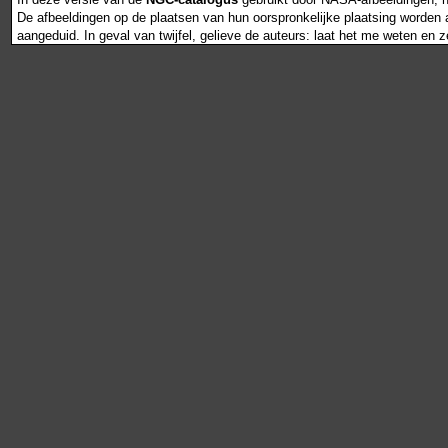
De afbeeldingen op de plaatsen van hun oorspronkelijke plaatsing worden als
aangeduid. In geval van twijfel, gelieve de auteurs: laat het me weten en 