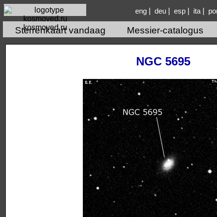
|
|
|
|
eng
deu
esp
ita
po
kosmoved.ru
Sterrenkaart vandaag
Messier-catalogus
NGC 5695