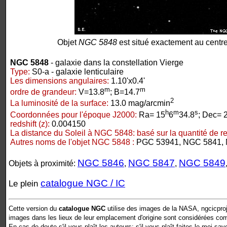
Objet
NGC 5848
est situé exactement au centre
NGC 5848
- galaxie dans la constellation Vierge
Type:
S0-a - galaxie lenticulaire
Les dimensions angulaires:
1.10'x0.4'
m
m
ordre de grandeur:
V=13.8
; B=14.7
2
La luminosité de la surface:
13.0 mag/arcmin
h
m
s
Coordonnées pour l'époque J2000:
Ra= 15
6
34.8
; Dec= 
redshift (z):
0.004150
La distance du Soleil à NGC 5848:
basé sur la quantité de red
Autres noms de l'objet NGC 5848 :
PGC 53941, NGC 5841, 
NGC 5846
NGC 5847
NGC 5849
Objets à proximité:
,
,
catalogue NGC / IC
Le plein
Cette version du
catalogue NGC
utilise des images de la NASA, ngcicproj
images dans les lieux de leur emplacement d'origine sont considérées comm
En cas de doute s'il vous plaît les auteurs: s'il vous plaît faites le moi sav