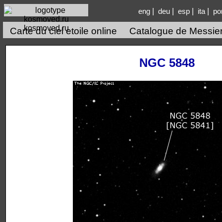
|
|
|
|
eng
deu
esp
ita
po
kosmoved.ru
Carte du ciel etoile online
Catalogue de Messie
NGC 5848