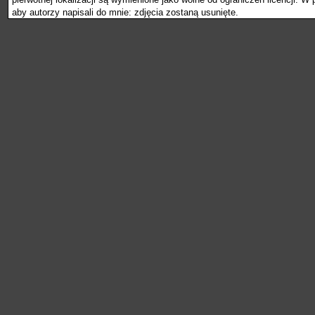
aby autorzy napisali do mnie: zdjęcia zostaną usunięte.