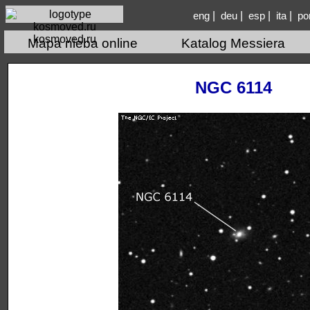
|
|
|
|
eng
deu
esp
ita
po
kosmoved.ru
Mapa nieba online
Katalog Messiera
NGC 6114