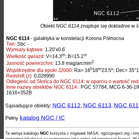
Obiekt
NGC 6114
znajduje się dokładnie w ś
NGC 6114
- galaktyka w konstelacji Korona Północna
Тип:
Sbc -
Wymiary kątowe:
1.20'x0.6'
m
m
Wielkość gwiazd:
V=14.3
; B=15.1
2
Jasność powierzchni:
13.8 mag/arcmin
h
m
s
Współrzędne dla epoki J2000:
Ra= 16
18
23.5
; Dec= 35°1
Redshift (z):
0.028990
Odległość od Słońca do NGC 6114:
w oparciu o wartość redsh
Inne nazwy obiektów NGC 6114 :
PGC 57784, MCG 6-36-19
1616+352B
NGC 6112
NGC 6113
NGC 611
Sąsiadujące obiekty:
,
,
katalog NGC / IC
Pełny
Ta wersja katalogu
NGC
korzysta z migawek NASA, ngcicproject.org i inn
pierwotnej lokalizacji są wymienione jako wolne od ograniczeń licencji. 