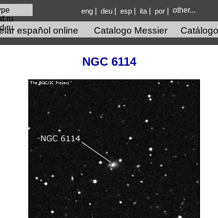
other...
|
|
|
|
|
eng
deu
esp
ita
por
d.ru
lar español online
Catalogo Messier
Catálogo
NGC 6114