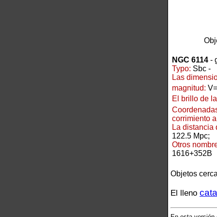
Obj
NGC 6114
- 
Typo:
Sbc -
Las dimensio
magnitud:
V=
El brillo de l
Coordenadas
corrimiento al
La distancia
122.5 Mpc;
Otros nombre
1616+352B
Objetos cerc
cat
El lleno
En esta versión