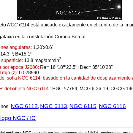
eto
NGC 6114
está ubicado exactamente en el centro de la ima
galaxia en la constelación Corona Boreal
nes angulares:
1.20'x0.6'
m
m
14.3
; B=15.1
2
a superficie:
13.8 mag/arcmin
h
m
s
 por época J2000:
Ra= 16
18
23.5
; Dec= 35°10'28"
 rojo (z):
0.028990
 del sol a NGC 6114:
basado en la cantidad de desplazamiento al 
s del objeto NGC 6114 :
PGC 57784, MCG 6-36-19, CGCG 19
NGC 6112
NGC 6113
NGC 6115
NGC 6116
anos:
,
,
,
alogo NGC / IC
 del
catálogo NGC
utilizado por las imágenes de la NASA, ngcicproject.org y 