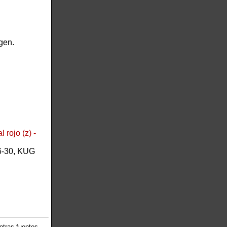
gen.
rojo (z) -
6-30, KUG
otras fuentes.