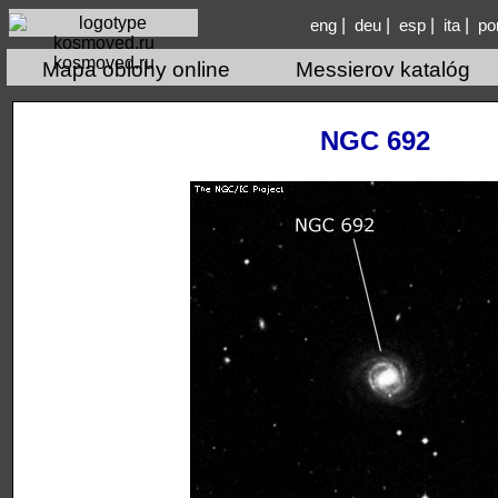
|
|
|
|
eng
deu
esp
ita
po
kosmoved.ru
Mapa oblohy online
Messierov katalóg
NGC 692