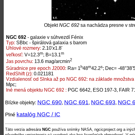
Objekt
NGC 692
sa nachádza presne v str
NGC 692
- galaxie v súhvezdí Fénix
Typ:
SBbc - špirálová galaxia s barom
Uhlové rozmery:
2.10'x1.8'
m
m
veľkosť:
V=12.3
; B=13.1
2
Jas povrchu:
13.6 mag/arcmin
h
m
s
Súradnice pre epoch J2000:
Ra= 1
48
42.2
; Dec= -48°38'
RedShift (z):
0.021181
Vzdialenosť od Slnka až po NGC 692:
na základe množstva 
Mpc;
Iné mená objektu NGC 692 :
PGC 6642, ESO 197-3, FAIR 7
NGC 690
NGC 691
NGC 693
NGC 
Blízke objekty:
,
,
,
katalóg NGC / IC
Plné
Táto verzia adresára
NGC
používa snímky NASA, ngcicproject.org a inýc
pôvodného umiestnenia sú uvedené ako bez licenčných obmedzení. V pr