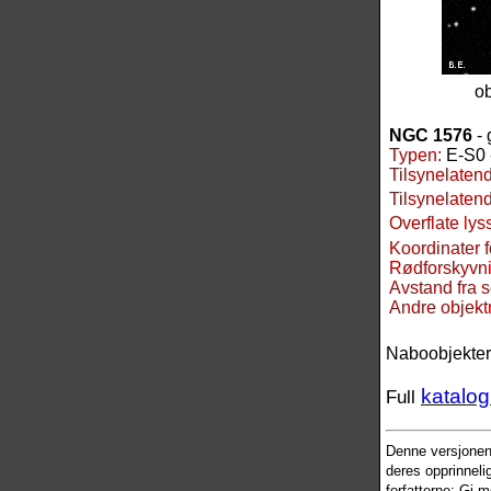
o
NGC 1576
- 
Typen:
E-S0 
Tilsynelaten
Tilsynelatend
Overflate lys
Koordinater 
Rødforskyvni
Avstand fra 
Andre objek
Naboobjekter
katalog
Full
Denne versjone
deres opprinnelig
forfatterne: Gi m