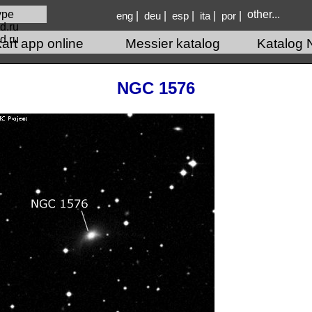
other...
|
|
|
|
|
eng
deu
esp
ita
por
d.ru
kart app online
Messier katalog
Katalog 
NGC 1576