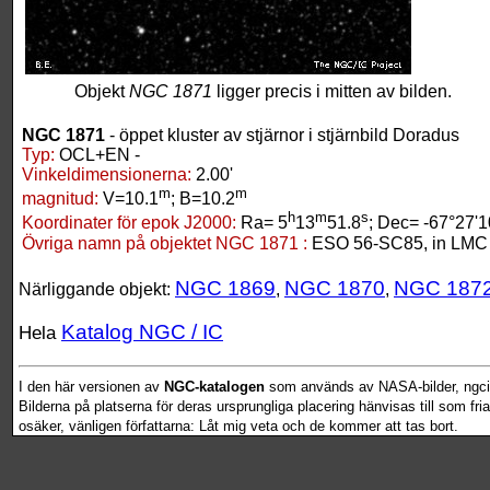
Objekt
NGC 1871
ligger precis i mitten av bilden.
NGC 1871
- öppet kluster av stjärnor i stjärnbild Doradus
Typ:
OCL+EN -
Vinkeldimensionerna:
2.00'
m
m
magnitud:
V=10.1
; B=10.2
h
m
s
Koordinater för epok J2000:
Ra= 5
13
51.8
; Dec= -67°27'1
Övriga namn på objektet NGC 1871 :
ESO 56-SC85, in LMC
NGC 1869
NGC 1870
NGC 187
Närliggande objekt:
,
,
Katalog NGC / IC
Hela
I den här versionen av
NGC-katalogen
som används av NASA-bilder, ngcic
Bilderna på platserna för deras ursprungliga placering hänvisas till som fr
osäker, vänligen författarna: Låt mig veta och de kommer att tas bort.