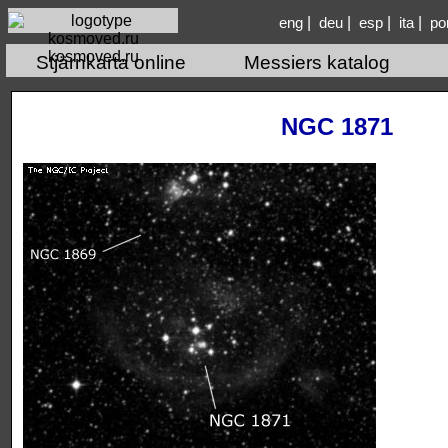
|
|
|
|
eng
deu
esp
ita
po
kosmoved.ru
Stjärnkarta online
Messiers katalog
NGC 1871