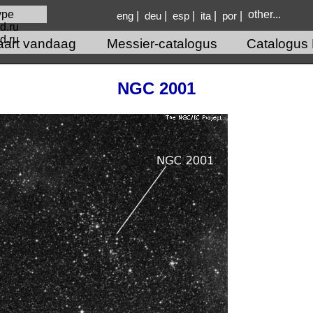
other...
|
|
|
|
|
eng
deu
esp
ita
por
d.ru
aart vandaag
Messier-catalogus
Catalogus 
NGC 2001