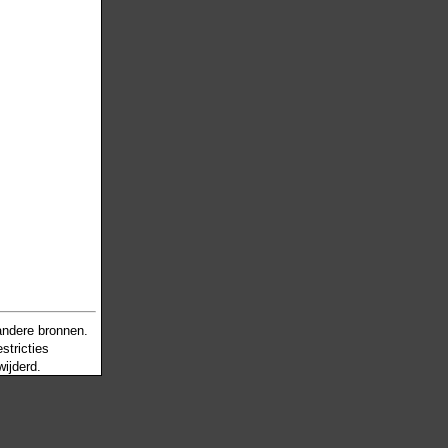
andere bronnen.
stricties
wijderd.