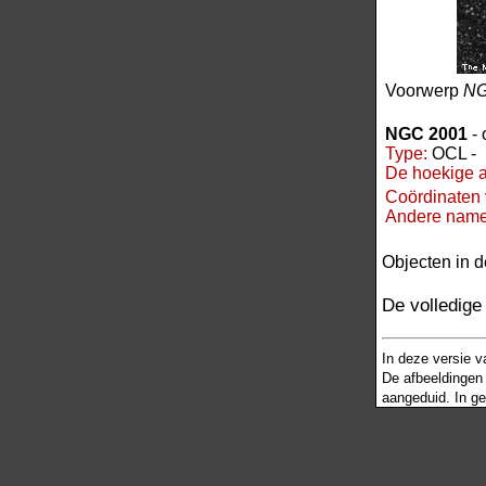
Voorwerp
NG
NGC 2001
- 
Type:
OCL -
De hoekige a
Coördinaten 
Andere name
Objecten in d
De volledig
In deze versie 
De afbeeldingen 
aangeduid. In ge