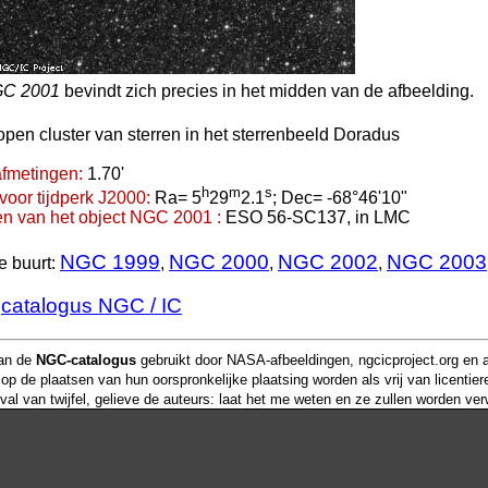
C 2001
bevindt zich precies in het midden van de afbeelding.
open cluster van sterren in het sterrenbeeld Doradus
fmetingen:
1.70'
h
m
s
voor tijdperk J2000:
Ra= 5
29
2.1
; Dec= -68°46'10"
n van het object NGC 2001 :
ESO 56-SC137, in LMC
NGC 1999
NGC 2000
NGC 2002
NGC 2003
e buurt:
,
,
,
catalogus NGC / IC
e
van de
NGC-catalogus
gebruikt door NASA-afbeeldingen, ngcicproject.org en 
op de plaatsen van hun oorspronkelijke plaatsing worden als vrij van licentiere
val van twijfel, gelieve de auteurs: laat het me weten en ze zullen worden ver