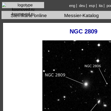
|
|
|
|
eng
deu
esp
ita
po
kosmoved.ru
Sternkarte online
Messier-Katalog
NGC 2809