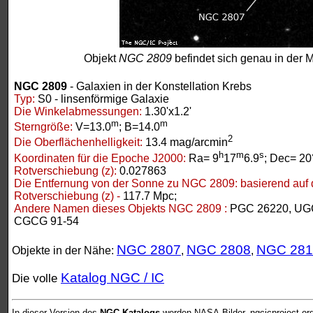
Objekt
NGC 2809
befindet sich genau in der M
NGC 2809
- Galaxien in der Konstellation Krebs
Typ:
S0 - linsenförmige Galaxie
Die Winkelabmessungen:
1.30'x1.2'
m
m
Sterngröße:
V=13.0
; B=14.0
2
Die Oberflächenhelligkeit:
13.4 mag/arcmin
h
m
s
Koordinaten für die Epoche J2000:
Ra= 9
17
6.9
; Dec= 20
Rotverschiebung (z):
0.027863
Die Entfernung von der Sonne zu NGC 2809:
basierend auf 
Rotverschiebung (z) -
117.7 Mpc;
Andere Namen dieses Objekts NGC 2809 :
PGC 26220, UGC
CGCG 91-54
NGC 2807
NGC 2808
NGC 28
Objekte in der Nähe:
,
,
Katalog NGC / IC
Die volle
In dieser Version des
NGC-Katalogs
werden NASA-Bilder, ngcicproject.or