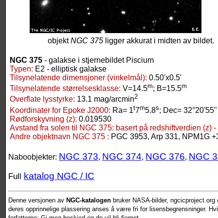
objekt
NGC 375
ligger akkurat i midten av bildet.
NGC 375
- galakse i stjernebildet Piscium
Typen:
E2 - elliptisk galakse
Tilsynelatende dimensjoner (vinkelmål):
0.50'x0.5'
m
m
Tilsynelatende størrelsesklasse:
V=14.5
; B=15.5
2
Overflate lysstyrke:
13.1 mag/arcmin
t
m
s
Koordinater for Epoke J2000:
Ra= 1
7
5.8
; Dec= 32°20'55"
Rødforskyvning (z):
0.019530
Avstand fra solen til NGC 375:
basert på redshiftverdien (z) -
Andre objektnavn NGC 375 :
PGC 3953, Arp 331, NPM1G +
NGC 373
NGC 374
NGC 376
NGC 3
Naboobjekter:
,
,
,
katalog NGC / IC
Full
Denne versjonen av
NGC-katalogen
bruker NASA-bilder, ngcicproject.org o
deres opprinnelige plassering anses å være fri for lisensbegrensninger. Hvis
forfatterne: Gi meg beskjed og de vil bli fjernet.