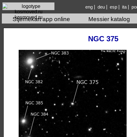
|
|
|
|
eng
deu
esp
ita
po
kosmoved.ru
Stjernekart app online
Messier katalog
NGC 375