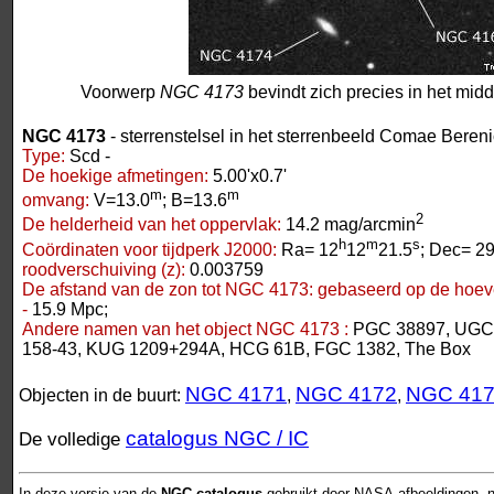
Voorwerp
NGC 4173
bevindt zich precies in het mid
NGC 4173
- sterrenstelsel in het sterrenbeeld Comae Beren
Type:
Scd -
De hoekige afmetingen:
5.00'x0.7'
m
m
omvang:
V=13.0
; B=13.6
2
De helderheid van het oppervlak:
14.2 mag/arcmin
h
m
s
Coördinaten voor tijdperk J2000:
Ra= 12
12
21.5
; Dec= 29
roodverschuiving (z):
0.003759
De afstand van de zon tot NGC 4173:
gebaseerd op de hoeve
-
15.9 Mpc;
Andere namen van het object NGC 4173 :
PGC 38897, UGC
158-43, KUG 1209+294A, HCG 61B, FGC 1382, The Box
NGC 4171
NGC 4172
NGC 41
Objecten in de buurt:
,
,
catalogus NGC / IC
De volledige
In deze versie van de
NGC-catalogus
gebruikt door NASA-afbeeldingen, n