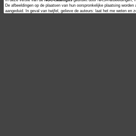
De afbeeldingen op de plaatsen van hun oorspronkelijke plaatsing worden als
aangeduid. In geval van twijfel, gelieve de auteurs: laat het me weten en 