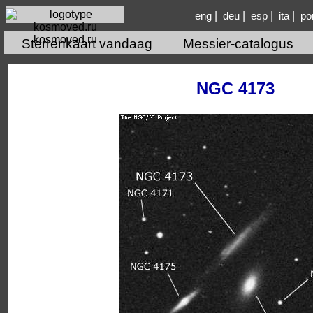
|
|
|
|
eng
deu
esp
ita
po
kosmoved.ru
Sterrenkaart vandaag
Messier-catalogus
NGC 4173