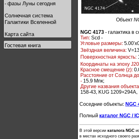
фазы Луны сегодня
-
Солнечная система
Объект
N
Галактики Вселенной
NGC 4173
- галактика в 
Карта сайта
Тип:
Scd -
Угловые размеры:
5.00'x0
Гостевая книга
Звёздная величина:
V=13
Поверхностная яркость:
Координаты на эпоху J20
Красное смещение (z):
0.
Расстояние от Солнца д
-
15.9 Мпк;
Другие названия объект
158-43, KUG 1209+294A,
Соседние объекты:
NGC 
Полный
каталог NGC / I
В этой версии
каталога NGC
ис
в местах исходного своего ра