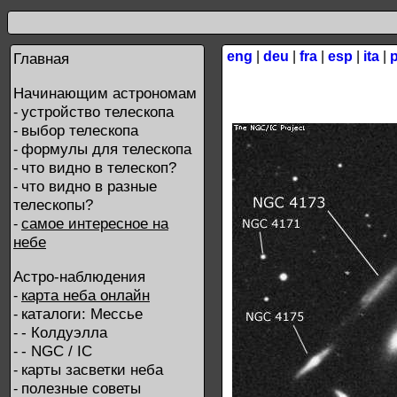
eng
|
deu
|
fra
|
esp
|
ita
|
Главная
Начинающим астрономам
устройство телескопа
-
выбор телескопа
-
формулы для телескопа
-
что видно в телескоп?
-
что видно в разные
-
телескопы?
самое интересное на
-
небе
Астро-наблюдения
карта неба онлайн
-
каталоги: Мессье
-
- Колдуэлла
-
- NGC / IC
-
карты засветки неба
-
полезные советы
-