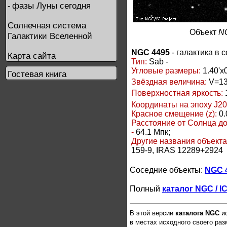
фазы Луны сегодня
-
Солнечная система
Объект
N
Галактики Вселенной
NGC 4495
- галактика в 
Карта сайта
Тип:
Sab -
Угловые размеры:
1.40'x0
Гостевая книга
Звёздная величина:
V=13
Поверхностная яркость:
Координаты на эпоху J20
Красное смещение (z):
0.
Расстояние от Солнца д
-
64.1 Мпк;
Другие названия объект
159-9, IRAS 12289+2924
Соседние объекты:
NGC 
Полный
каталог NGC / I
В этой версии
каталога NGC
ис
в местах исходного своего ра