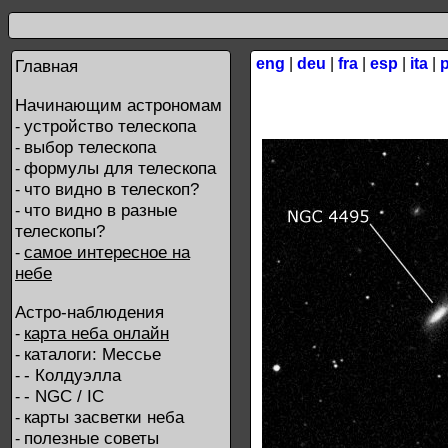
eng
|
deu
|
fra
|
esp
|
ita
|
Главная
Начинающим астрономам
устройство телескопа
-
выбор телескопа
-
формулы для телескопа
-
что видно в телескоп?
-
что видно в разные
-
телескопы?
самое интересное на
-
небе
Астро-наблюдения
карта неба онлайн
-
каталоги: Мессье
-
- Колдуэлла
-
- NGC / IC
-
карты засветки неба
-
полезные советы
-