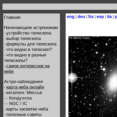
eng
|
deu
|
fra
|
esp
|
ita
|
Главная
Начинающим астрономам
устройство телескопа
-
выбор телескопа
-
формулы для телескопа
-
что видно в телескоп?
-
что видно в разные
-
телескопы?
самое интересное на
-
небе
Астро-наблюдения
карта неба онлайн
-
каталоги: Мессье
-
- Колдуэлла
-
- NGC / IC
-
карты засветки неба
-
полезные советы
-