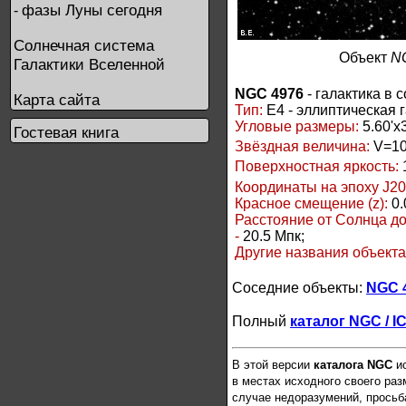
фазы Луны сегодня
-
Солнечная система
Объект
N
Галактики Вселенной
NGC 4976
- галактика в 
Карта сайта
Тип:
E4 - эллиптическая 
Угловые размеры:
5.60'x3
Гостевая книга
Звёздная величина:
V=10
Поверхностная яркость:
Координаты на эпоху J20
Красное смещение (z):
0.
Расстояние от Солнца д
-
20.5 Мпк;
Другие названия объект
Соседние объекты:
NGC 
Полный
каталог NGC / I
В этой версии
каталога NGC
ис
в местах исходного своего ра
случае недоразумений, просьб