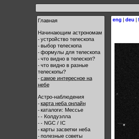
eng
|
deu
|
Главная
Начинающим астрономам
устройство телескопа
-
выбор телескопа
-
формулы для телескопа
-
что видно в телескоп?
-
что видно в разные
-
телескопы?
самое интересное на
-
небе
Астро-наблюдения
карта неба онлайн
-
каталоги: Мессье
-
- Колдуэлла
-
- NGC / IC
-
карты засветки неба
-
полезные советы
-