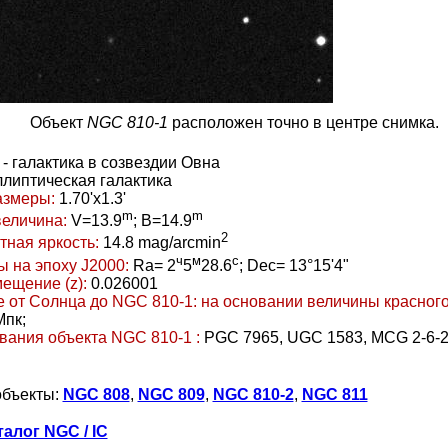
Объект
NGC 810-1
расположен точно в центре снимка.
- галактика в созвездии Овна
ллиптическая галактика
азмеры:
1.70'x1.3'
m
m
величина:
V=13.9
; B=14.9
2
тная яркость:
14.8 mag/arcmin
ч
м
с
 на эпоху J2000:
Ra= 2
5
28.6
; Dec= 13°15'4"
ещение (z):
0.026001
 от Солнца до NGC 810-1:
на основании величины красног
Мпк;
вания объекта NGC 810-1 :
PGC 7965, UGC 1583, MCG 2-6-
объекты:
NGC 808
,
NGC 809
,
NGC 810-2
,
NGC 811
талог NGC / IC