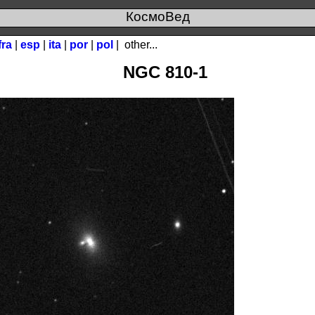
КосмоВед
fra
|
esp
|
ita
|
por
|
pol
|
other...
NGC 810-1