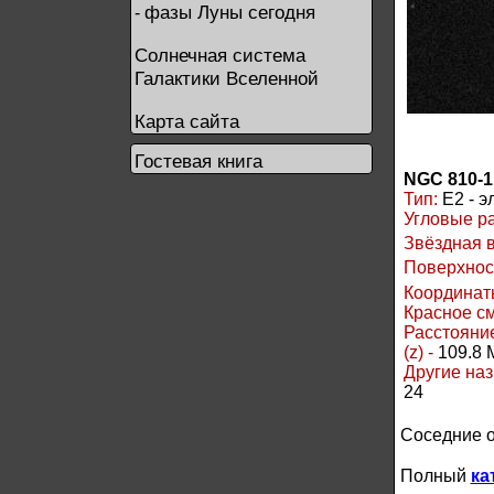
фазы Луны сегодня
-
Солнечная система
Галактики Вселенной
Карта сайта
Гостевая книга
NGC 810-1
Тип:
E2 - э
Угловые р
Звёздная 
Поверхнос
Координаты
Красное см
Расстояние
(z) -
109.8 
Другие наз
24
Соседние 
Полный
ка