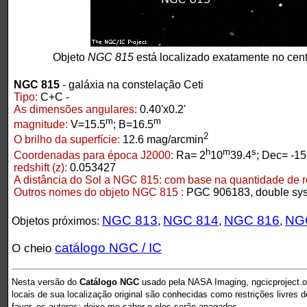
Objeto
NGC 815
está localizado exatamente no cen
NGC 815
- galáxia na constelação Ceti
Tipo:
C+C -
As dimensões angulares:
0.40'x0.2'
m
m
magnitude:
V=15.5
; B=16.5
2
O brilho da superfície:
12.6 mag/arcmin
h
m
s
Coordenadas para época J2000:
Ra= 2
10
39.4
; Dec= -15
redshift (z):
0.053427
A distância do Sol a NGC 815:
com base na quantidade de red
Outros nomes do objeto NGC 815 :
PGC 906183, double sy
NGC 813
NGC 814
NGC 816
NG
Objetos próximos:
,
,
,
catálogo NGC / IC
O cheio
Nesta versão do
Catálogo NGC
usado pela NASA Imaging, ngcicproject.o
locais de sua localização original são conhecidas como restrições livres 
favor, os autores: deixe-me saber e eles serão apagados.