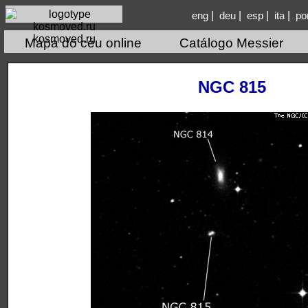
|
|
|
|
eng
deu
esp
ita
po
kosmoved.ru
Mapa do céu online
Catálogo Messier
NGC 815