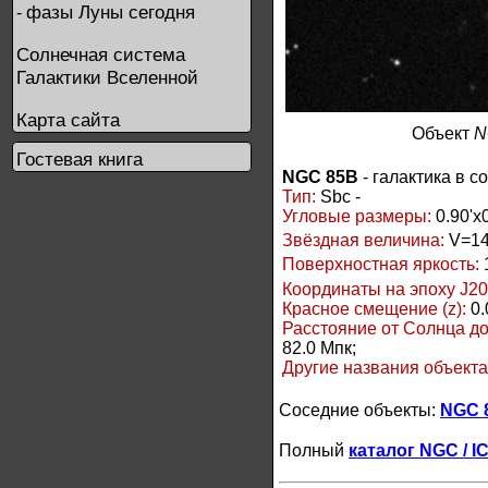
фазы Луны сегодня
-
Солнечная система
Галактики Вселенной
Карта сайта
Объект
N
Гостевая книга
NGC 85B
- галактика в 
Тип:
Sbc -
Угловые размеры:
0.90'x0
Звёздная величина:
V=14
Поверхностная яркость:
Координаты на эпоху J20
Красное смещение (z):
0.
Расстояние от Солнца д
82.0 Мпк;
Другие названия объект
Соседние объекты:
NGC 
Полный
каталог NGC / I