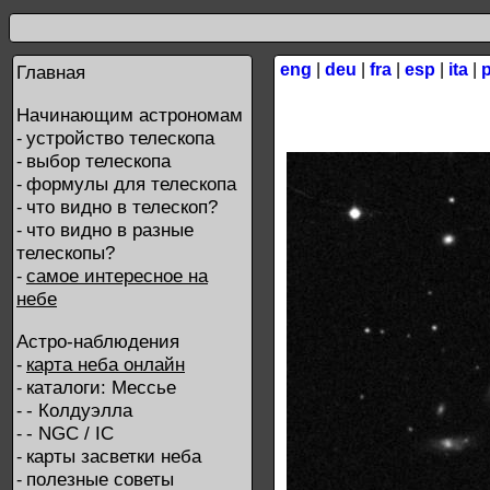
eng
|
deu
|
fra
|
esp
|
ita
|
Главная
Начинающим астрономам
устройство телескопа
-
выбор телескопа
-
формулы для телескопа
-
что видно в телескоп?
-
что видно в разные
-
телескопы?
самое интересное на
-
небе
Астро-наблюдения
карта неба онлайн
-
каталоги: Мессье
-
- Колдуэлла
-
- NGC / IC
-
карты засветки неба
-
полезные советы
-