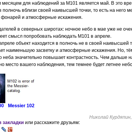
месяцем для наблюдений за М101 является май. В это вре
в полночь вблизи своей наивысшей точки, то есть на него 
т фонарей и атмосферные искажения.
ателей в северных широтах: ночное небо в мае уже не оче
еет смысл попробовать наблюдать М101 в апреле.
 апреле объект находится в полночь не в своей наивысшей т
ет наименьшую засветку и атмосферные искажения. Но, тё
о неба значительно повышает контрастность. Чем дальше на
о место вашего наблюдения, тем темнее будет летнее небо
00
Мessier 102
Николай Курдяпин,
в закладки
или расскажите друзьям: