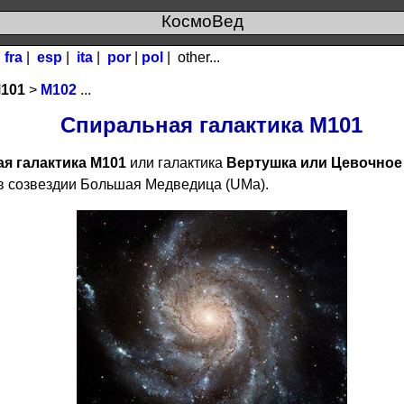
КосмоВед
|
fra
|
esp
|
ita
|
por
|
pol
|
other...
101
>
М102
...
Спиральная галактика М101
я галактика M101
или галактика
Вертушка или Цевочное
в созвездии Большая Медведица (UMa).