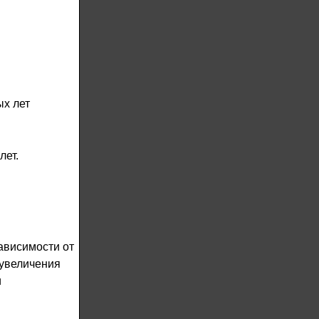
х лет
лет.
ависимости от
 увеличения
и