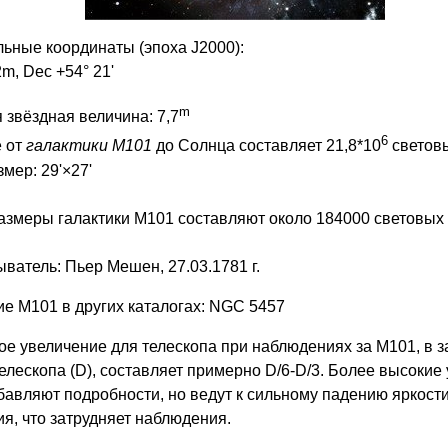
ьные координаты (эпоха J2000):
m, Dec +54° 21'
m
 звёздная величина: 7,7
6
 от
галактики М101
до Солнца составляет 21,8*10
световы
мер: 29'×27'
змеры галактики М101 составляют около 184000 световых 
ватель: Пьер Мешен, 27.03.1781 г.
е М101 в других каталогах: NGC 5457
е увеличение для телескопа при наблюдениях за М101, в з
елескопа (D), составляет примерно D/6-D/3. Более высокие
бавляют подробности, но ведут к сильному падению яркост
я, что затрудняет наблюдения.