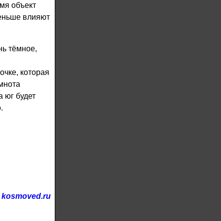
мя объект
меньше влияют
нь тёмное,
очке, которая
мнота
 юг будет
.
kosmoved.ru