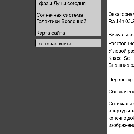
фазы Луны сегодня
-
Экваториал
Солнечная система
Галактики Вселенной
Ra 14h 03.2
Карта сайта
Визуальная
Гостевая книга
Расстояние
Угловой раз
Класс: Sc
Внешние ра
Первооткры
Обозначени
Оптимально
апертуры т
конечно до
изображени