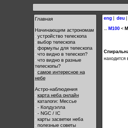
eng
|
deu
Главная
...
М100
<
М
Начинающим астрономам
устройство телескопа
-
выбор телескопа
-
формулы для телескопа
-
Спиральна
что видно в телескоп?
-
находится 
что видно в разные
-
телескопы?
самое интересное на
-
небе
Астро-наблюдения
карта неба онлайн
-
каталоги: Мессье
-
- Колдуэлла
-
- NGC / IC
-
карты засветки неба
-
полезные советы
-