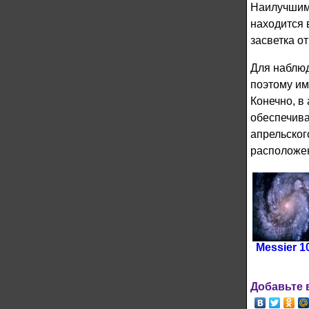
Наилучшим 
находится 
засветка о
Для наблюд
поэтому им
Конечно, в
обеспечива
апрельског
расположен
Мessier 1
Добавьте 