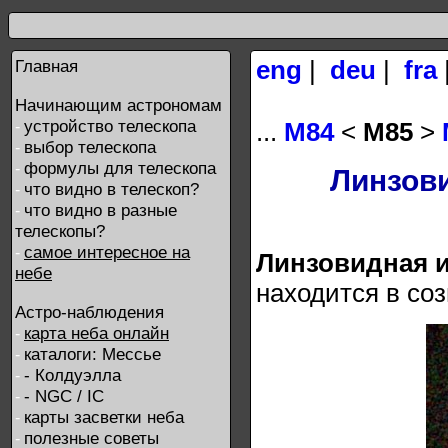
eng
|
deu
|
fra
Главная
Начинающим астрономам
устройство телескопа
...
М84
<
М85
>
-
выбор телескопа
-
формулы для телескопа
-
Линзов
что видно в телескоп?
-
что видно в разные
-
телескопы?
самое интересное на
-
Линзовидная и
небе
находится в со
Астро-наблюдения
карта неба онлайн
-
каталоги: Мессье
-
- Колдуэлла
-
- NGC / IC
-
карты засветки неба
-
полезные советы
-