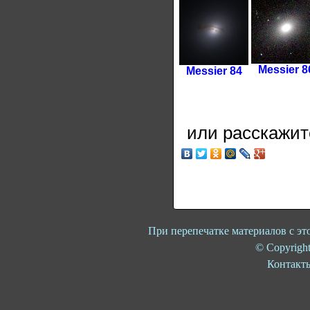
Мessier 8
Мessier 84
или расскажит
При перепечатке материалов с это
© Copyright
Контакт