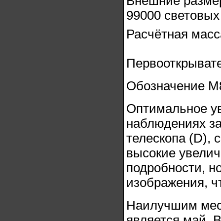
Внешние размер
99000 световых 
Расчётная масс
Первооткрывате
Обозначение М8
Оптимальное ув
наблюдениях за
телескопа (D), 
высокие увелич
подробности, н
изображения, ч
Наилучшим мес
является май. В