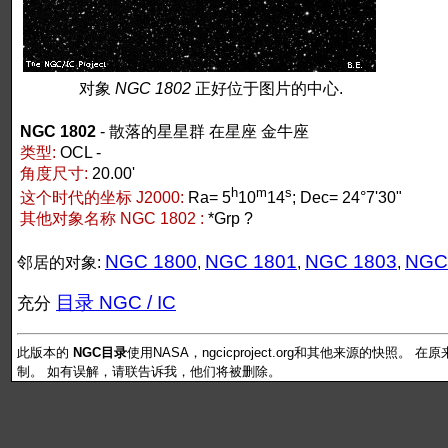
对象
NGC 1802
正好位于图片的中心.
NGC 1802
- 散落的星星群 在星座 金牛座
类型:
OCL -
角度尺寸:
20.00'
h
m
s
这个时代的坐标 J2000:
Ra= 5
10
14
; Dec= 24°7'30"
其他对象名称 NGC 1802 :
*Grp ?
NGC 1800
NGC 1801
NGC 1803
NGC
邻居的对象:
,
,
,
目录 NGC / IC
充分
此版本的
NGC目录
使用NASA，ngcicproject.org和其他来源的快照
制。 如有误解，请联告诉我，他们将被删除。