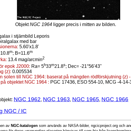
Objekt
NGC 1964
ligger precis i mitten av bilden.
galax i stjärnbild Leporis
iralgalax med bar
ionerna:
5.60'x1.8'
m
m
10.8
; B=11.6
2
rka:
13.4 mag/arcmin
h
m
s
för epok J2000:
Ra= 5
33
21.8
; Dec= -21°56'43"
g (z):
0.005534
n solen till NGC 1964:
baserat på mängden rödförskjutning (z) 
 på objektet NGC 1964 :
PGC 17436, ESO 554-10, MCG -4-14-
NGC 1962
NGC 1963
NGC 1965
NGC 1966
objekt:
,
,
,
g NGC / IC
onen av
NGC-katalogen
som används av NASA-bilder, ngcicproject.org och and
serna för deras ursprungliga placering hänvisas till som fria från licensbegrän