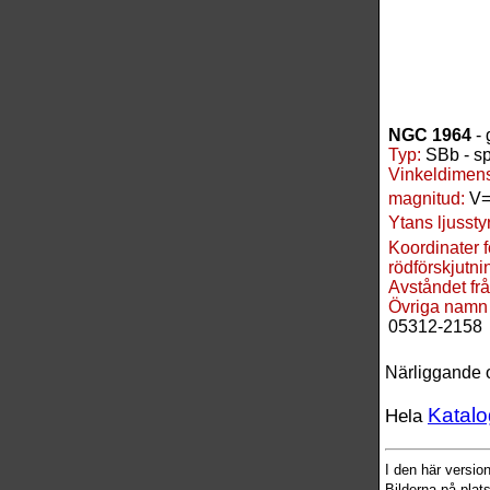
NGC 1964
- 
Typ:
SBb - sp
Vinkeldimens
magnitud:
V=
Ytans ljussty
Koordinater 
rödförskjutnin
Avståndet frå
Övriga namn
05312-2158
Närliggande 
Katalo
Hela
I den här versi
Bilderna på plat