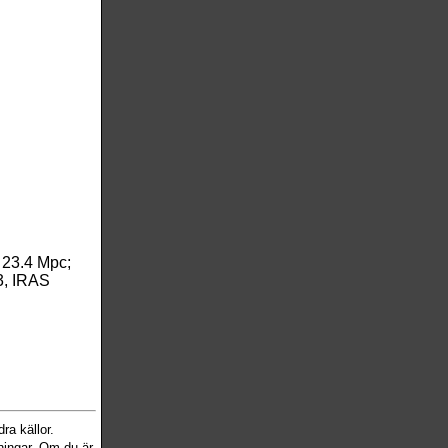
-
23.4 Mpc;
3, IRAS
ra källor.
sningar. Om du är