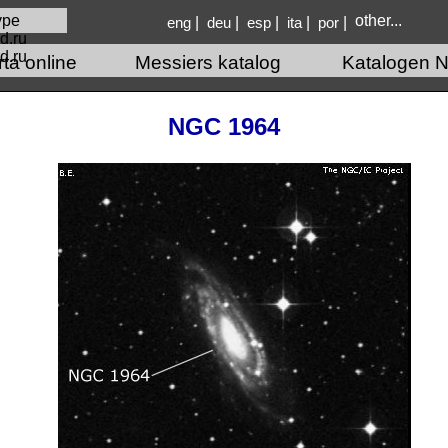
other...
|
|
|
|
|
eng
deu
esp
ita
por
d.ru
rta online
Messiers katalog
Katalogen N
NGC 1964