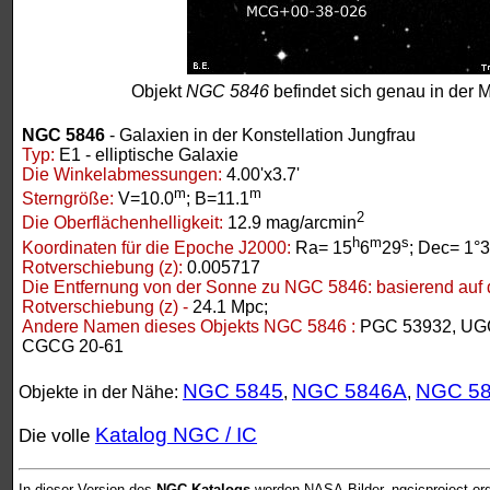
Objekt
NGC 5846
befindet sich genau in der M
NGC 5846
- Galaxien in der Konstellation Jungfrau
Typ:
E1 - elliptische Galaxie
Die Winkelabmessungen:
4.00'x3.7'
m
m
Sterngröße:
V=10.0
; B=11.1
2
Die Oberflächenhelligkeit:
12.9 mag/arcmin
h
m
s
Koordinaten für die Epoche J2000:
Ra= 15
6
29
; Dec= 1°3
Rotverschiebung (z):
0.005717
Die Entfernung von der Sonne zu NGC 5846:
basierend auf 
Rotverschiebung (z) -
24.1 Mpc;
Andere Namen dieses Objekts NGC 5846 :
PGC 53932, UGC
CGCG 20-61
NGC 5845
NGC 5846A
NGC 5
Objekte in der Nähe:
,
,
Katalog NGC / IC
Die volle
In dieser Version des
NGC-Katalogs
werden NASA-Bilder, ngcicproject.or