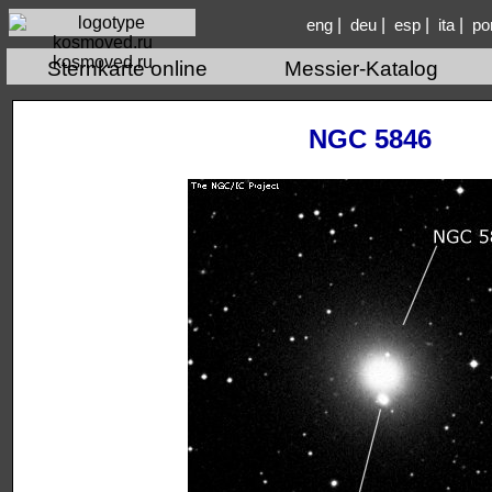
|
|
|
|
eng
deu
esp
ita
po
kosmoved.ru
Sternkarte online
Messier-Katalog
NGC 5846