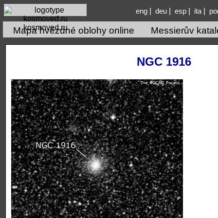
|
|
|
|
eng
deu
esp
ita
po
kosmoved.ru
Mapa hvězdné oblohy online
Messierův kata
NGC 1916