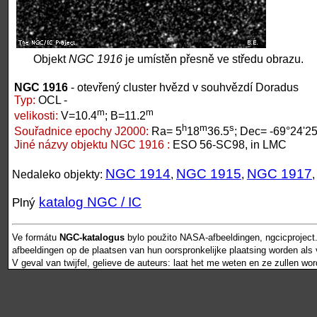
Objekt
NGC 1916
je umístěn přesně ve středu obrazu.
NGC 1916
- otevřený cluster hvězd v souhvězdí Doradus
Typ:
OCL -
m
m
velikosti:
V=10.4
; B=11.2
h
m
s
Souřadnice epochy J2000:
Ra= 5
18
36.5
; Dec= -69°24'25
Jiné názvy objektu NGC 1916 :
ESO 56-SC98, in LMC
NGC 1914
NGC 1915
NGC 1917
Nedaleko objekty:
,
,
katalog NGC / IC
Plný
Ve formátu
NGC-katalogus
bylo použito NASA-afbeeldingen, ngcicproject
afbeeldingen op de plaatsen van hun oorspronkelijke plaatsing worden als vr
V geval van twijfel, gelieve de auteurs: laat het me weten en ze zullen wo