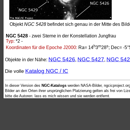
Objekt
NGC 5428
befindet sich genau in der Mitte des Bild
NGC 5428
- zwei Sterne in der Konstellation Jungfrau
Typ:
*2 -
h
m
s
Koordinaten für die Epoche J2000:
Ra= 14
3
28
; Dec= -5°
NGC 5426
NGC 5427
NGC 542
Objekte in der Nähe:
,
,
Katalog NGC / IC
Die volle
In dieser Version des
NGC-Katalogs
werden NASA-Bilder, ngcicproject.or
Bilder an den Orten ihrer ursprünglichen Platzierung gelten als frei von L
bitte die Autoren: lass es mich wissen und sie werden entfernt.