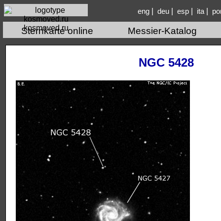
|
|
|
|
eng
deu
esp
ita
po
kosmoved.ru
Sternkarte online
Messier-Katalog
NGC 5428